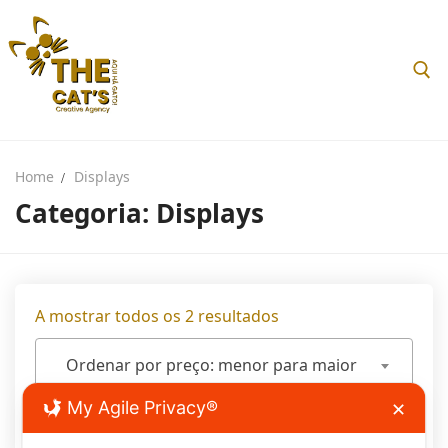
Skip
to
content
Search for:
Home
Displays
Categoria:
Displays
Search
for:
Home
Ordenado
A mostrar todos os 2 resultados
por
Sobre nós
preço:
Ordenar por preço: menor para maior
menor
Loja
My Agile Privacy®
✕
para
Filters
maior
Blog