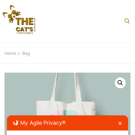
Home
Bag
Home
Sobre nós
Loja
My Agile Privacy®
✕
Blog