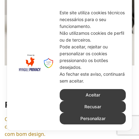
Contactos
Este site utiliza cookies técnicos
necessários para o seu
funcionamento.
Não utilizamos cookies de perfil
ou de terceiros.
Pode aceitar, rejeitar ou
personalizar os cookies
pressionando os botões
desejados.
Ao fechar este aviso, continuará
sem aceitar.
Aceitar
Paginação
Recusar
0
Personalizar
Organizamos e paginamos o teu conteúdo com rigor e
criatividade — do início ao fim, tudo no sítio certo e
com bom design.