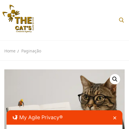
Home
Paginação
Home
Sobre nós
Loja
My Agile Privacy®
✕
Blog